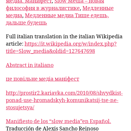
медиа. Манифест
,
Slow Media – новая
философия в журналистике
,
Медленные
медиа
,
Медленные медиа Тише едешь,
дальше будешь
Full italian translation in the italian Wikipedia
article:
https://it.wikipedia.org/w/index.php?
title=Slow_media&oldid=127647698
Abstract in italiano
це повільне медіа маніфест
http://prostir2.kariavka.com/2010/08/shvydkist-
ponad-use-hromadskyh-komunikatsij-tse-ne-
stosujetsya/
Manifiesto de los “slow media”en Español.
Traducción de Alexis Sancho Reinoso